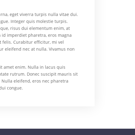
a, eget viverra turpis nulla vitae dui.
ue. Integer quis molestie turpis.
ique, risus dui elementum enim, at
em id imperdiet pharetra, eros magna
elis. Curabitur efficitur, mi vel
itur eleifend nec at nulla. Vivamus non
it amet enim. Nulla in lacus quis
tate rutrum. Donec suscipit mauris sit
 Nulla eleifend, eros nec pharetra
 dui congue.