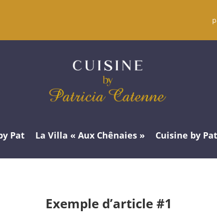
p
by Pat
La Villa « Aux Chênaies »
Cuisine by Pa
Exemple d’article #1