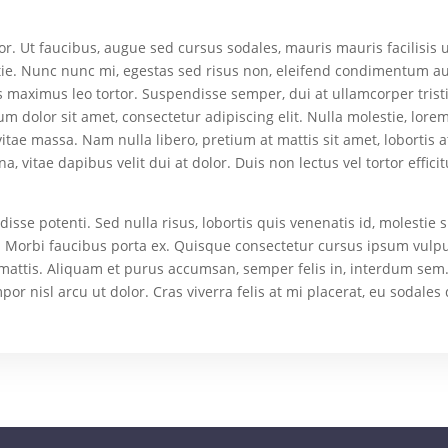
Ut faucibus, augue sed cursus sodales, mauris mauris facilisis urn
tie. Nunc nunc mi, egestas sed risus non, eleifend condimentum aug
 maximus leo tortor. Suspendisse semper, dui at ullamcorper trist
um dolor sit amet, consectetur adipiscing elit. Nulla molestie, lor
tae massa. Nam nulla libero, pretium at mattis sit amet, lobortis at f
na, vitae dapibus velit dui at dolor. Duis non lectus vel tortor effic
sse potenti. Sed nulla risus, lobortis quis venenatis id, molestie s
 Morbi faucibus porta ex. Quisque consectetur cursus ipsum vulpu
 mattis. Aliquam et purus accumsan, semper felis in, interdum sem.
mpor nisl arcu ut dolor. Cras viverra felis at mi placerat, eu sodales