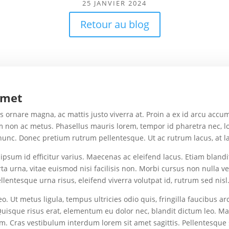
25 JANVIER 2024
Retour au blog
amet
isis ornare magna, ac mattis justo viverra at. Proin a ex id arcu ac
 non ac metus. Phasellus mauris lorem, tempor id pharetra nec, lo
unc. Donec pretium rutrum pellentesque. Ut ac rutrum lacus, at la
ipsum id efficitur varius. Maecenas ac eleifend lacus. Etiam blandit
ta urna, vitae euismod nisi facilisis non. Morbi cursus non nulla ve
llentesque urna risus, eleifend viverra volutpat id, rutrum sed nisl
leo. Ut metus ligula, tempus ultricies odio quis, fringilla faucibus
uisque risus erat, elementum eu dolor nec, blandit dictum leo. Maec
 Cras vestibulum interdum lorem sit amet sagittis. Pellentesque se